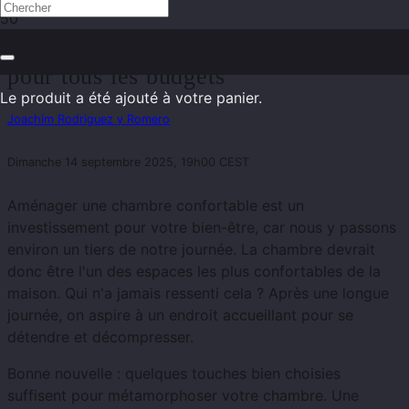
Confort élégant : la chambre idéale
pour tous les budgets
Le produit
a été ajouté à votre panier.
Joachim Rodriguez y Romero
Dimanche 14 septembre 2025, 19h00 CEST
Aménager une chambre confortable est un
investissement pour votre bien-être, car nous y passons
environ un tiers de notre journée. La chambre devrait
donc être l'un des espaces les plus confortables de la
maison. Qui n'a jamais ressenti cela ? Après une longue
journée, on aspire à un endroit accueillant pour se
détendre et décompresser.
Bonne nouvelle : quelques touches bien choisies
suffisent pour métamorphoser votre chambre. Une