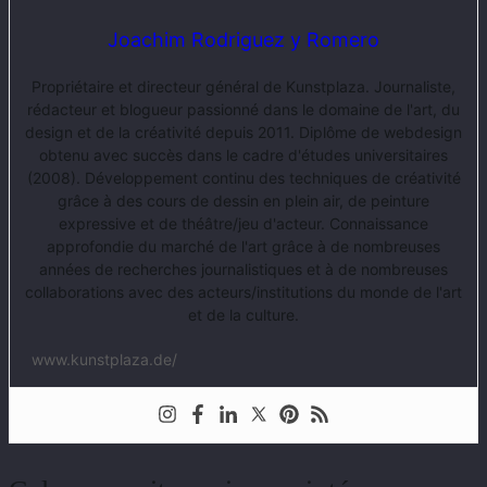
Joachim Rodriguez y Romero
Propriétaire et directeur général de Kunstplaza. Journaliste,
rédacteur et blogueur passionné dans le domaine de l'art, du
design et de la créativité depuis 2011. Diplôme de webdesign
obtenu avec succès dans le cadre d'études universitaires
(2008). Développement continu des techniques de créativité
grâce à des cours de dessin en plein air, de peinture
expressive et de théâtre/jeu d'acteur. Connaissance
approfondie du marché de l'art grâce à de nombreuses
années de recherches journalistiques et à de nombreuses
collaborations avec des acteurs/institutions du monde de l'art
et de la culture.
www.kunstplaza.de/