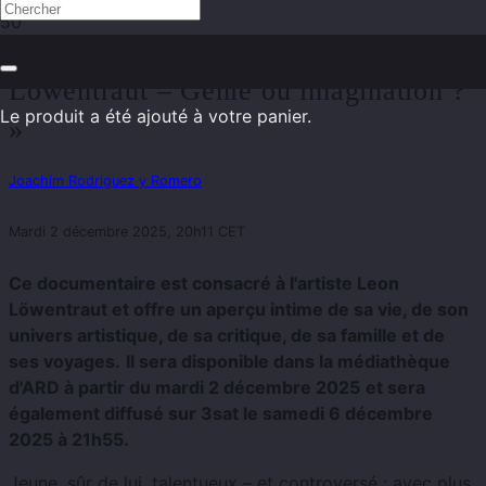
Documentaire ARD : « Leon
Löwentraut – Génie ou imagination ?
Le produit
a été ajouté à votre panier.
»
Joachim Rodriguez y Romero
Mardi 2 décembre 2025, 20h11 CET
Ce documentaire est consacré à l'artiste Leon
Löwentraut et offre un aperçu intime de sa vie, de son
univers artistique, de sa critique, de sa famille et de
ses voyages.
Il sera disponible dans la médiathèque
d'ARD à partir du mardi 2 décembre 2025
et sera
également diffusé sur 3sat le samedi 6 décembre
2025 à 21h55.
Jeune, sûr de lui, talentueux – et controversé : avec plus