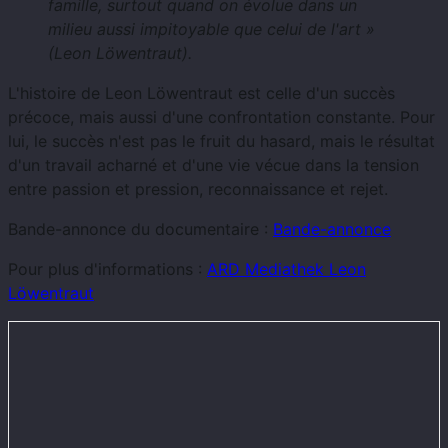
famille, surtout quand on évolue dans un
milieu aussi impitoyable que celui de l'art »
(Leon Löwentraut).
L'histoire de Leon Löwentraut est celle d'un succès
précoce, mais aussi d'une confrontation constante. Pour
lui, le succès n'est pas le fruit du hasard, mais le résultat
d'un travail acharné et d'une vie vécue dans la tension
entre passion et pression, reconnaissance et rejet.
Bande-annonce du documentaire :
Bande-annonce
Pour plus d'informations :
ARD Mediathek Leon
Löwentraut