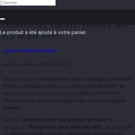
Pourquoi investir dans l'art ?
Opportunités, conseils, choses à faire
Le produit
a été ajouté à votre panier.
et à ne pas faire
Joachim Rodriguez y Romero
Jeudi 14 novembre 2024, 14h03 CET
Les priorités d'investissement des investisseurs évoluent
tous les quelques années. Ces intervalles semblent se
raccourcir de plus en plus, une tendance fortement
influencée par les nombreuses crises de ces dernières
années.
Suite à l'
effondrement des cryptomonnaies
et,
surtout, à l'
éclatement de la bulle des NFT,
on observe
un regain d'intérêt pour les placements alternatifs en