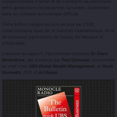
comportements d'achat et les transferts de patrimoine
entre générations de personnes fortunées, notamment
dans un contexte économique difficile.
Cette édition intègre les avis de plus de 3 500
collectionneurs issus de 14 marchés internationaux, dont
de nouveaux participants de Suisse, du Mexique et
d'Indonésie.
L'auteure du rapport, l'économiste culturelle
Dr Clare
McAndrew
, est soutenue par
Paul Donovan
, économiste
en chef chez
UBS Global Wealth Management
, et
Noah
Horowitz
, PDG d'
Art Basel
.