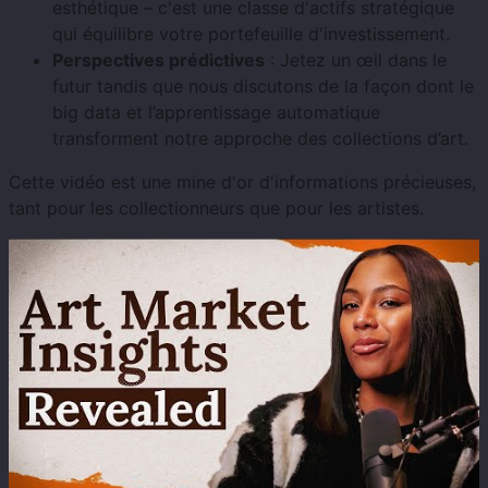
esthétique – c'est une classe d'actifs stratégique
qui équilibre votre portefeuille d'investissement.
Perspectives prédictives
: Jetez un œil dans le
futur tandis que nous discutons de la façon dont le
big data et l’apprentissage automatique
transforment notre approche des collections d’art.
Cette vidéo est une mine d'or d'informations précieuses,
tant pour les collectionneurs que pour les artistes.