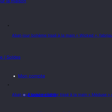
ur la maison
Abat-jour bohème tissé à la main « Wicked », fabriqué
e / Soldes
Mon compte
Espace client
Abat-jour bohème côtier tissé à la main « Méduse »