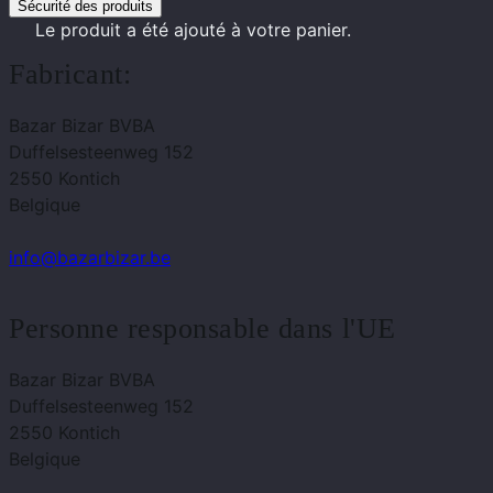
Sécurité des produits
Le produit
a été ajouté à votre panier.
Fabricant:
Bazar Bizar BVBA
Duffelsesteenweg 152
2550 Kontich
Belgique
info@bazarbizar.be
Personne responsable dans l'UE
Bazar Bizar BVBA
Duffelsesteenweg 152
2550 Kontich
Belgique