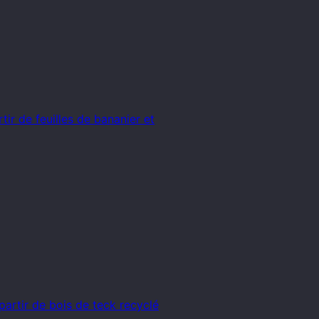
ir de feuilles de bananier et
artir de bois de teck recyclé