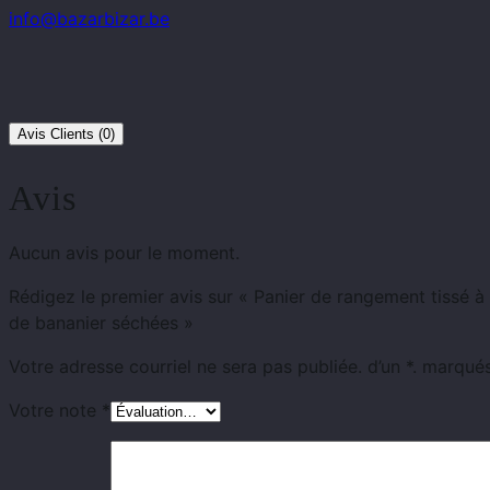
info@bazarbizar.be
Avis Clients (0)
Avis
Aucun avis pour le moment.
Rédigez le premier avis sur « Panier de rangement tissé à 
de bananier séchées »
Votre adresse courriel ne sera pas publiée.
d’un
*.
marqué
Votre note
*