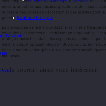
vaste expérience dans l'hôtellerie pour proposer des solut
mesure, adaptées aux besoins spécifiques de chaque clien
ils créent des objets de décoration et des articles pour l
Boutique En Ligne
gamme.
La philosophie de la marque Bazar Bizar vise à transcender
collections inspirantes qui séduisent un large public. Ch
e d'accueil
s'intégrer aussi bien dans des espaces dynamiques que da
minimalistes. Proposant plus de 1 300 produits, la marque 
dans le monde entier grâce à ses entrepôts stratégiqueme
rale
Indonésie.
Cela pourrait aussi vous intéresser:
 toile