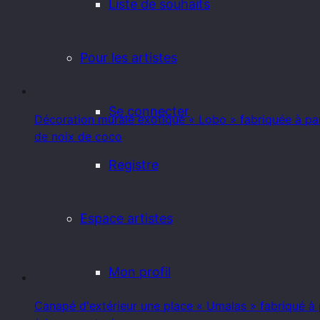
Liste de souhaits
Pour les artistes
Se connecter
Décoration murale exotique « Lobo » fabriquée à part
de noix de coco
Registre
Espace artistes
Mon profil
Canapé d'extérieur une place « Umalas » fabriqué à p