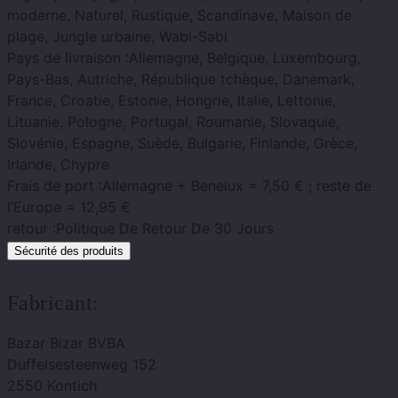
moderne, Naturel, Rustique, Scandinave, Maison de
plage, Jungle urbaine, Wabi-Sabi
Pays de livraison :
Allemagne, Belgique, Luxembourg,
Pays-Bas, Autriche, République tchèque, Danemark,
France, Croatie, Estonie, Hongrie, Italie, Lettonie,
Lituanie, Pologne, Portugal, Roumanie, Slovaquie,
Slovénie, Espagne, Suède, Bulgarie, Finlande, Grèce,
Irlande, Chypre
Frais de port :
Allemagne + Benelux = 7,50 € ; reste de
l’Europe = 12,95 €
retour :
Politique De Retour De 30 Jours
Sécurité des produits
Fabricant:
Bazar Bizar BVBA
Duffelsesteenweg 152
2550 Kontich