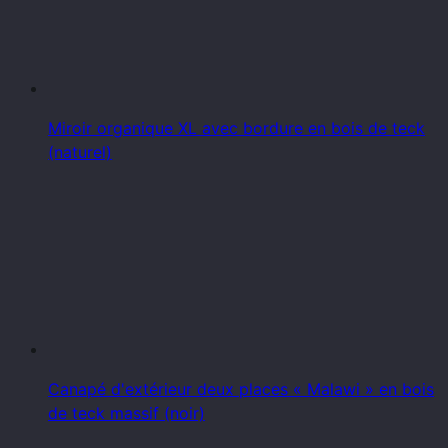
Miroir organique XL avec bordure en bois de teck
(naturel)
Canapé d'extérieur deux places « Malawi » en bois
de teck massif (noir)