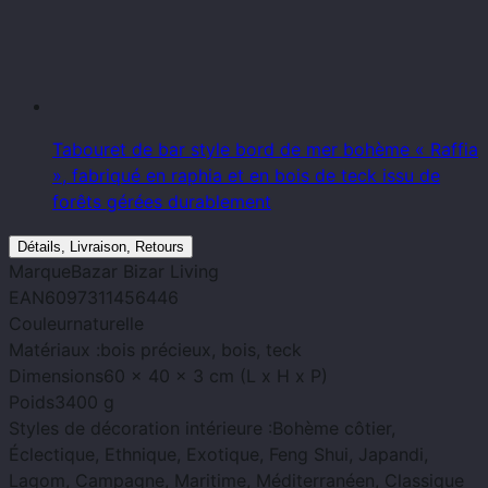
Tabouret de bar style bord de mer bohème « Raffia
», fabriqué en raphia et en bois de teck issu de
forêts gérées durablement
Détails, Livraison, Retours
Marque
Bazar Bizar Living
EAN
6097311456446
Couleur
naturelle
Matériaux :
bois précieux, bois, teck
Dimensions
60 x 40 x 3 cm (L x H x P)
Poids
3400 g
Styles de décoration intérieure :
Bohème côtier,
Éclectique, Ethnique, Exotique, Feng Shui, Japandi,
Lagom, Campagne, Maritime, Méditerranéen, Classique