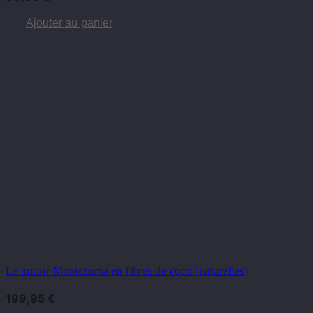
Ajouter au panier
Le miroir Montezuma en fibres de coco (naturelles)
199,95
€