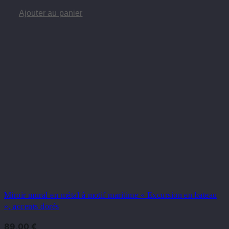
Ajouter au panier
Miroir mural en métal à motif maritime « Excursion en bateau
», accents dorés
89,00
€