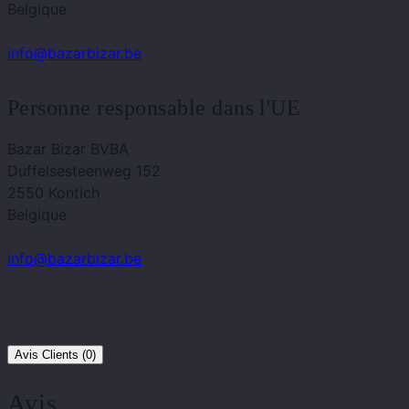
Belgique
info@bazarbizar.be
Personne responsable dans l'UE
Bazar Bizar BVBA
Duffelsesteenweg 152
2550 Kontich
Belgique
info@bazarbizar.be
Avis Clients (0)
Avis