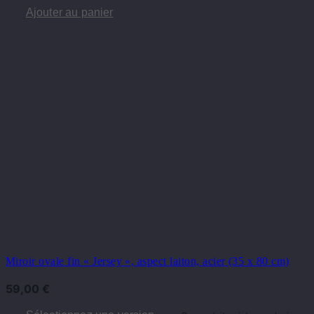
Ajouter au panier
Miroir ovale fin « Jersey », aspect laiton, acier (35 x 80 cm)
59,00
€