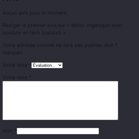
Aucun avis pour le moment.
Rédiger le premier avis sur « Miroir organique avec
bordure en teck (naturel) »
Votre adresse courriel ne sera pas publiée.
d’un
*.
marqués
Votre note
*
Votre note
*
nom
*