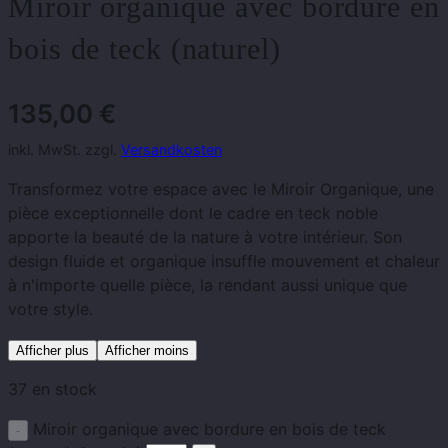
Miroir organique avec bordure en
bois de teck (naturel)
135,00
€
inkl. MwSt. zzgl.
Versandkosten
Transformez votre espace avec le Miroir Organique, une
pièce exceptionnelle dont le cadre en teck noble
apporte la beauté de la nature à votre intérieur. Son
design fluide et organique insuffle mouvement et chaleur
à n'importe quelle pièce, la rendant aussi unique que
votre style.
Afficher plus
Afficher moins
37 en stock
Miroir organique avec bordure en bois de teck