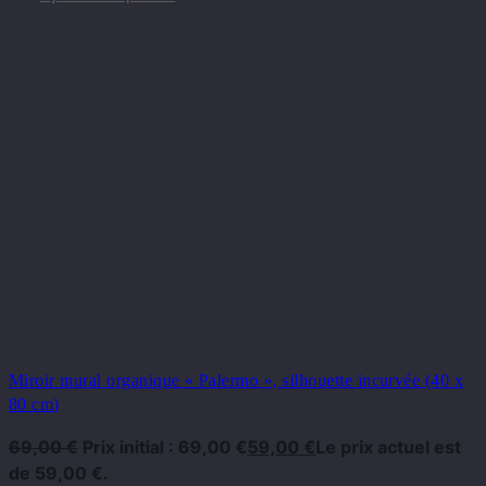
Miroir mural organique « Palermo », silhouette incurvée (40 x
80 cm)
69,00
€
Prix ​​initial : 69,00 €
59,00
€
Le prix actuel est
de 59,00 €.