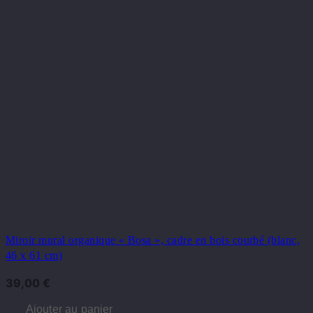
Miroir mural organique « Bosa », cadre en bois courbé (blanc,
46 x 61 cm)
39,00
€
Ajouter au panier