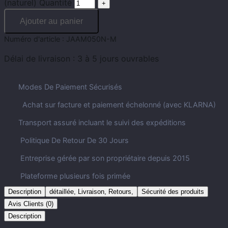
(naturel) Quantité
Ajouter au panier
Numéro d'article :
JAAM050N-M
Délai de livraison :
3 à 5 jours ouvrables
Modes De Paiement Sécurisés
Achat sur facture et paiement échelonné (avec KLARNA)
Transport assuré incluant le suivi des expéditions
Politique De Retour De 30 Jours
Entreprise gérée par son propriétaire depuis 2015
Plateforme plusieurs fois primée
Description
détaillée, Livraison, Retours,
Sécurité des produits
Avis Clients (0)
Description