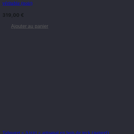
véritable (noir)
319,00
€
Ajouter au panier
Tabouret « Atziri » artisanal en bois de teck (naturel)