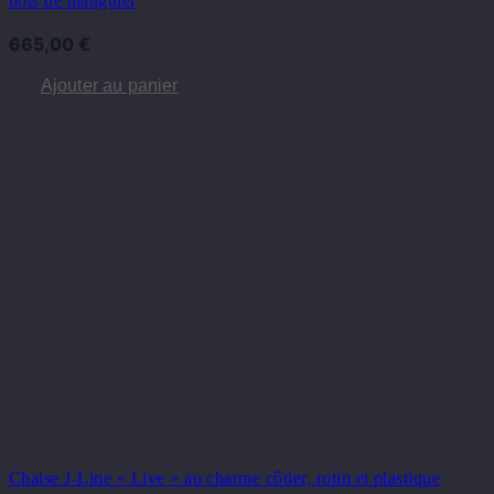
bois de manguier
665,00
€
Ajouter au panier
Chaise J-Line « Live » au charme côtier, rotin et plastique