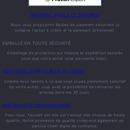
PAIEMENT FACILE ET SÉCURISÉ
Nous vous proposons Modes de paiement sécurisés (y
compris l'achat à crédit et le paiement échelonné).
EMBALLÉ EN TOUTE SÉCURITÉ
Emballage de protection sur mesure et expédition assurée
pour que votre achat vous parvienne intact.
POLITIQUE DE RETOUR DE 30 JOURS
Comme nous tenons à ce que vous soyez pleinement satisfait
de votre achat, vous avez la possibilité de retourner les
articles dans les 30 jours.
UNE QUALITÉ CONVAINCANTE
Pour nous, l'accent est mis sur l'amour des choses de haute
qualité. Notre promesse de qualité comprend également un
service client digne de confiance.