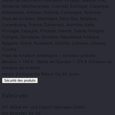
Styles de décoration intérieure :
Vintage, Shabby Chic,
Moderne, Méditerranéen, Colonial, Exotique, Classique,
Britannique, Antique, Oriental, Campagne, Rustique
Pays de livraison :
Allemagne, Pays-Bas, Belgique,
Luxembourg, France, Danemark, Autriche, Italie,
Portugal, Espagne, Finlande, Irlande, Suède, Hongrie,
Pologne, Slovaquie, Slovénie, République tchèque,
Bulgarie, Grèce, Roumanie, Estonie, Lettonie, Lituanie,
Croatie
Frais de livraison :
Allemagne = livraison gratuite ;
Benelux = 139 € ; Reste de l’Europe = 179 € (livraison en
bordure de trottoir)
retour :
Politique De Retour De 30 Jours
Sécurité des produits
Fabricant:
SIT Möbel Im- und Export Vertriebs GmbH,
Am Ringofen 34-38,