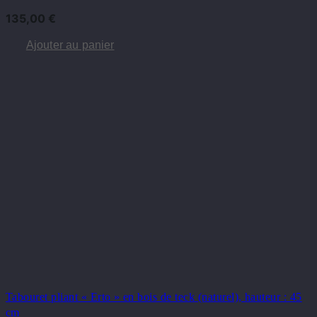
135,00
€
Ajouter au panier
Tabouret pliant « Erto » en bois de teck (naturel), hauteur : 45
cm