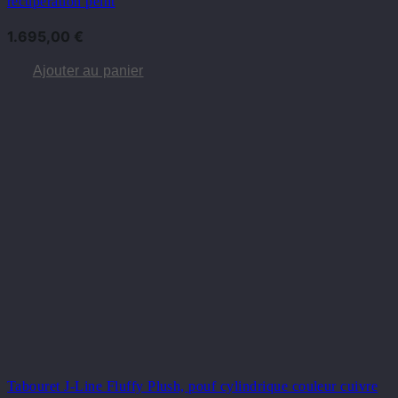
récupération peint
1.695,00
€
Ajouter au panier
Tabouret J-Line Fluffy Plush, pouf cylindrique couleur cuivre