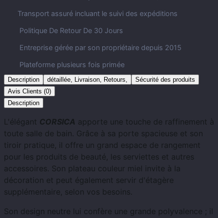
Transport assuré incluant le suivi des expéditions
Politique De Retour De 30 Jours
Entreprise gérée par son propriétaire depuis 2015
Plateforme plusieurs fois primée
Description
détaillée, Livraison, Retours,
Sécurité des produits
Avis Clients (0)
Description
L'élégant
CORSICA
apporte une touche de raffinement à
toute salle de bain. Grâce à sa porte spacieuse et son
tiroir pratique, il offre un grand espace de rangement
pour les produits de beauté, les serviettes et autres
accessoires. Son plateau couleur miel invite à la
décoration et peut également servir d'étagère
supplémentaire, selon vos besoins.
Son design neutre lui confère une grande polyvalence ; il