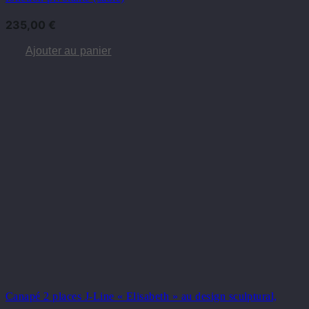
235,00
€
Ajouter au panier
Canapé 2 places J-Line « Elisabeth » au design sculptural,