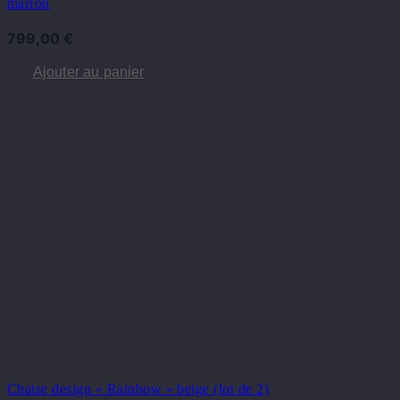
marron
799,00
€
Ajouter au panier
Chaise design « Rainbow » beige (lot de 2)