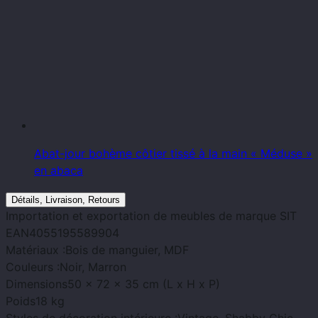
Abat-jour bohème côtier tissé à la main « Méduse »
en abaca
Détails, Livraison, Retours
Importation et exportation de meubles
de marque
SIT
EAN
4055195589904
Matériaux :
Bois de manguier, MDF
Couleurs :
Noir, Marron
Dimensions
50 x 72 x 35 cm (L x H x P)
Poids
18 kg