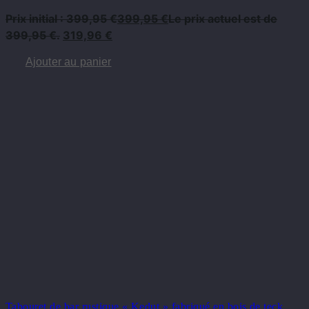
Prix ​​initial : 399,95 €
399,95
€
Le prix actuel est de
399,95 €.
319,96
€
Ajouter au panier
Tabouret de bar rustique « Kedut » fabriqué en bois de teck