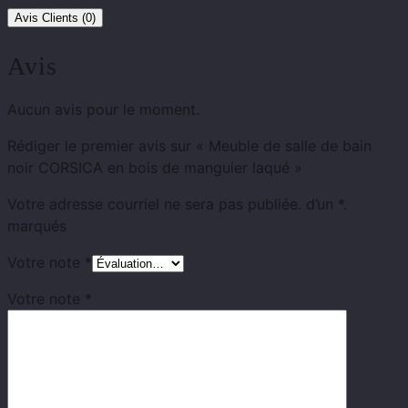
Avis Clients (0)
Avis
Aucun avis pour le moment.
Rédiger le premier avis sur « Meuble de salle de bain
noir CORSICA en bois de manguier laqué »
Votre adresse courriel ne sera pas publiée.
d’un
*.
marqués
Votre note
*
Votre note
*