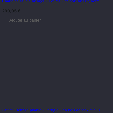
Chaise de salle à manger « LovYa » en bois massif, noire
299,95
€
Ajouter au panier
Fauteuil lounge pliable « Perugia » en bois de teck et cuir