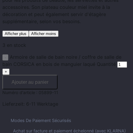
pour les produits de beauté, les serviettes et autres
accessoires. Son plateau couleur miel invite à la
décoration et peut également servir d'étagère
supplémentaire, selon vos besoins.
Afficher plus
Afficher moins
3 en stock
Armoire de salle de bain noire / coffre de salle de
bain CORSICA en bois de manguier laqué Quantité
Ajouter au panier
Numéro d'article :
05899-11
Lieferzeit:
6-11 Werktage
Modes De Paiement Sécurisés
Achat sur facture et paiement échelonné (avec KLARNA)