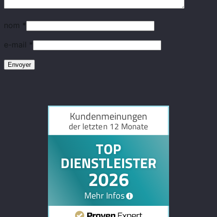
nom
*
e-mail
*