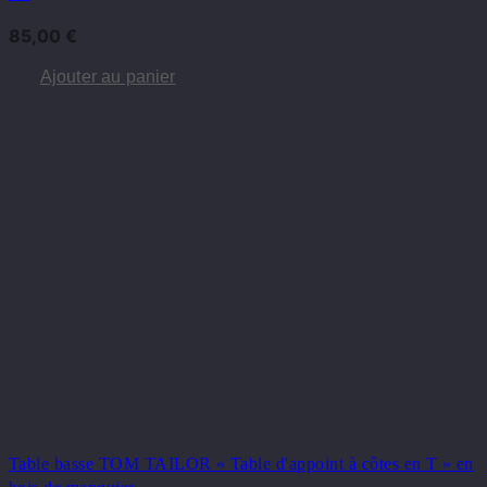
85,00
€
Ajouter au panier
Table basse TOM TAILOR « Table d'appoint à côtes en T » en