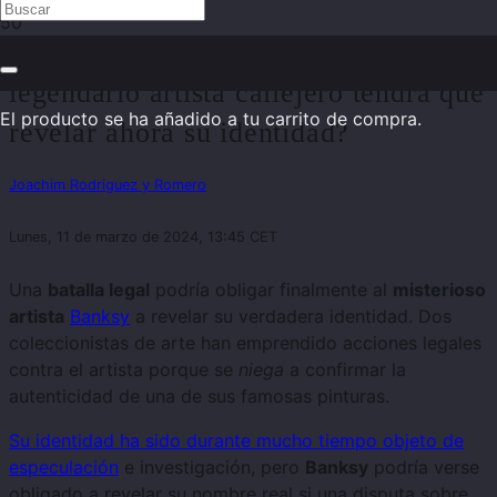
Demanda contra Banksy: ¿El
legendario artista callejero tendrá que
El producto
se ha añadido a tu carrito de compra.
revelar ahora su identidad?
Joachim Rodriguez y Romero
Lunes, 11 de marzo de 2024, 13:45 CET
Una
batalla legal
podría obligar finalmente al
misterioso
artista
Banksy
a revelar su verdadera identidad. Dos
coleccionistas de arte han emprendido acciones legales
contra el artista porque se
niega
a confirmar la
autenticidad de una de sus famosas pinturas.
Su identidad ha sido durante mucho tiempo objeto de
especulación
e investigación, pero
Banksy
podría verse
obligado a revelar su nombre real si una disputa sobre