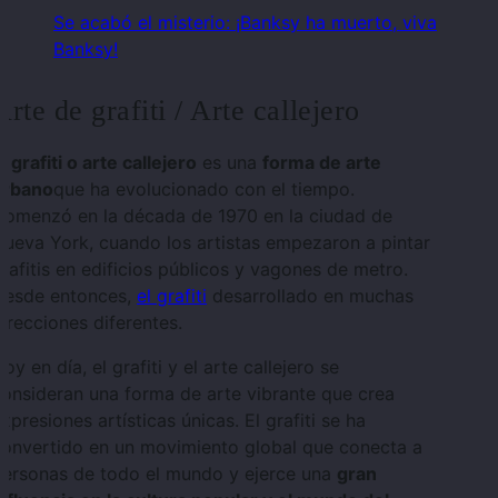
Se acabó el misterio: ¡Banksy ha muerto, viva
Banksy!
Arte de grafiti / Arte callejero
l grafiti o arte callejero
es una
forma de arte
urbano
que ha evolucionado con el tiempo.
Comenzó en la década de 1970 en la ciudad de
ueva York, cuando los artistas empezaron a pintar
rafitis en edificios públicos y vagones de metro.
Desde entonces,
el grafiti
desarrollado en muchas
irecciones diferentes.
oy en día, el grafiti y el arte callejero se
onsideran una forma de arte vibrante que crea
xpresiones artísticas únicas. El grafiti se ha
convertido en un movimiento global que conecta a
personas de todo el mundo y ejerce una
gran