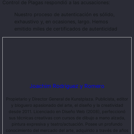
Control de Plagas respondió a las acusaciones:
Nuestro proceso de autenticación es sólido,
exhaustivo y, en ocasiones, largo. Hemos
emitido miles de certificados de autenticidad
Joachim Rodriguez y Romero
Propietario y Director General de Kunstplaza. Publicista, editor
y bloguero apasionado del arte, el diseño y la creatividad
desde 2011. Licenciado en Diseño Web (2008), perfeccionó
sus técnicas creativas con cursos de dibujo a mano alzada,
pintura expresiva y teatro/actuación. Posee un profundo
conocimiento del mercado del arte, adquirido a través de años