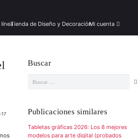
 línea
Tienda de Diseño y Decoración
Mi cuenta
Buscar
el
Buscar:
Publicaciones similares
:17
Tabletas gráficas 2026: Los 8 mejores
emos
modelos para arte digital (probados