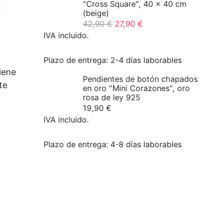
"Cross Square", 40 x 40 cm
n
(beige)
Precio
El
42,90
€
27,90
€
original:
precio
IVA incluido.
42,90€
actual
es
Plazo de entrega:
2-4 días laborables
27,90€.
iene
Pendientes de botón chapados
te
en oro "Mini Corazones", oro
rosa de ley 925
19,90
€
IVA incluido.
Plazo de entrega:
4-8 días laborables