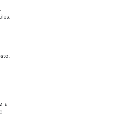
.
iles.
sto.
e la
so