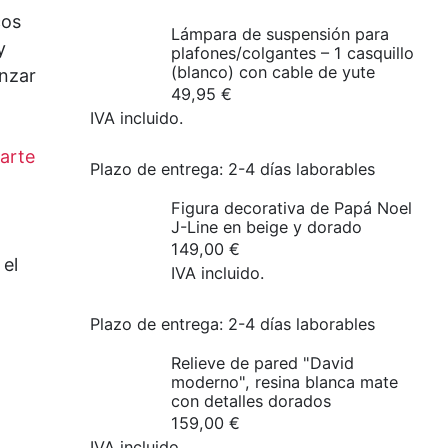
cos
Lámpara de suspensión para
y
plafones/colgantes – 1 casquillo
(blanco) con cable de yute
anzar
49,95
€
IVA incluido.
 arte
Plazo de entrega:
2-4 días laborables
Figura decorativa de Papá Noel
J-Line en beige y dorado
149,00
€
 el
IVA incluido.
Plazo de entrega:
2-4 días laborables
Relieve de pared "David
moderno", resina blanca mate
con detalles dorados
159,00
€
IVA incluido.