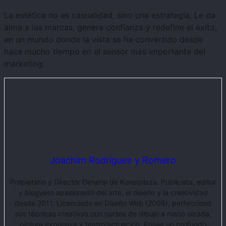
La estética no es casualidad, sino una estrategia. Le da
alma a las marcas, genera confianza y redefine el éxito,
en un mundo donde la vista se ha convertido desde
hace mucho tiempo en el sensor más importante del
marketing.
Joachim Rodriguez y Romero
Propietario y Director General de Kunstplaza. Publicista, editor
y bloguero apasionado del arte, el diseño y la creatividad
desde 2011. Licenciado en Diseño Web (2008), perfeccionó
sus técnicas creativas con cursos de dibujo a mano alzada,
pintura expresiva y teatro/actuación. Posee un profundo