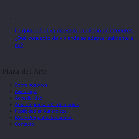
La guía definitiva de estilo en diseño de interiores:
¿Qué concepto de vivienda se adapta realmente a
mí?
Plaza del Arte
Sobre nosotros
Aviso legal
Accesibilidad
Área de prensa / Kit de medios
Publicidad en Kunstplaza
FAQ – Preguntas frecuentes
Contacto