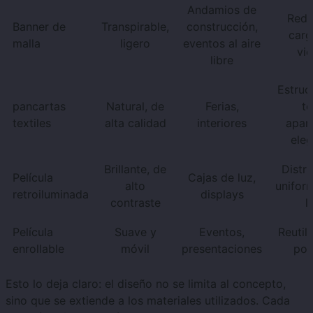
Andamios de
Redu
Banner de
Transpirable,
construcción,
carg
malla
ligero
eventos al aire
vie
libre
Estruc
pancartas
Natural, de
Ferias,
te
textiles
alta calidad
interiores
apari
eleg
Brillante, de
Distri
Película
Cajas de luz,
alto
uniform
retroiluminada
displays
contraste
l
Película
Suave y
Eventos,
Reutili
enrollable
móvil
presentaciones
port
Esto lo deja claro: el diseño no se limita al concepto,
sino que se extiende a los materiales utilizados. Cada