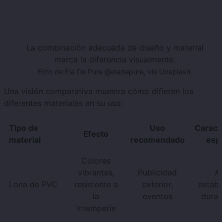
La combinación adecuada de diseño y material
marca la diferencia visualmente.
Foto de Ela De Pure @eladepure, vía Unsplash.
Una visión comparativa muestra cómo difieren los
diferentes materiales en su uso:
Tipo de
Uso
Caracte
Efecto
material
recomendado
espe
Colores
vibrantes,
Publicidad
Al
Lona de PVC
resistente a
exterior,
estabi
la
eventos
durab
intemperie