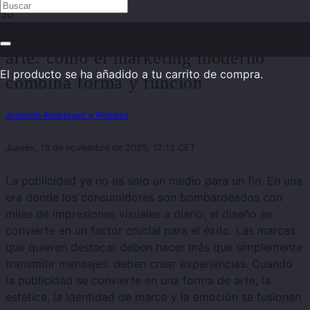
Del espacio publicitario a la obra de
arte: cómo el marketing moderno
El producto
se ha añadido a tu carrito de compra.
combina forma y función
Joachim Rodriguez y Romero
Jueves, 13 de noviembre de 2025, 12:12 CET
La publicidad ya no es solo un medio para un fin. En una
era donde los consumidores son bombardeados con
miles de impresiones visuales a diario, el diseño se
convierte en un factor crucial para el éxito. Las marcas
que quieren destacar deben hacer más que simplemente
transmitir mensajes: deben crear experiencias. Cuando
la publicidad se convierte en una forma de arte, la
estética, la identidad de marca y la emoción se fusionan