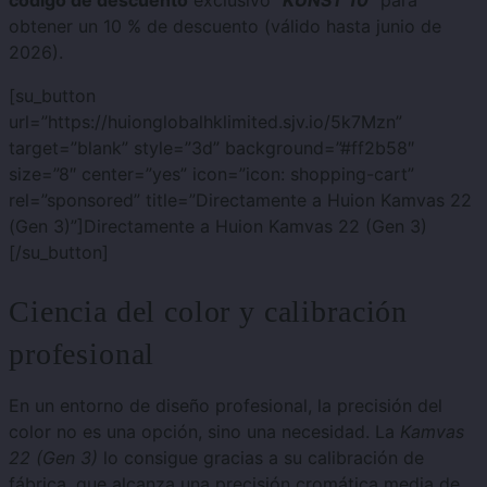
código de descuento
exclusivo
"KUNST 10"
para
obtener un 10 % de descuento (válido hasta junio de
2026).
[su_button
url=”https://huionglobalhklimited.sjv.io/5k7Mzn”
target=”blank” style=”3d” background=”#ff2b58″
size=”8″ center=”yes” icon=”icon: shopping-cart”
rel=”sponsored” title=”Directamente a Huion Kamvas 22
(Gen 3)”]Directamente a Huion Kamvas 22 (Gen 3)
[/su_button]
Ciencia del color y calibración
profesional
En un entorno de diseño profesional, la precisión del
color no es una opción, sino una necesidad. La
Kamvas
22 (Gen 3)
lo consigue gracias a su calibración de
fábrica, que alcanza una precisión cromática media de