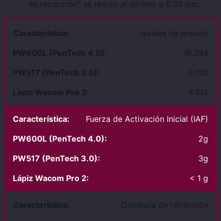
de retracción” se redujo al mínimo a 0,35 mm.
niveles de presión
16.384
8.192
8.192
Fuerza de Activación Inicial (IAF)
2g
3g
< 1 g
Distancia de retracción