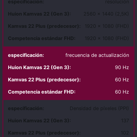
resolución
2560 x 1440 (2,5K)
1920 x 1080 (FHD)
1920 x 1080 (FHD)
frecuencia de actualización
90 Hz
60 Hz
60 Hz
Densidad de píxeles (PPI)
137
102