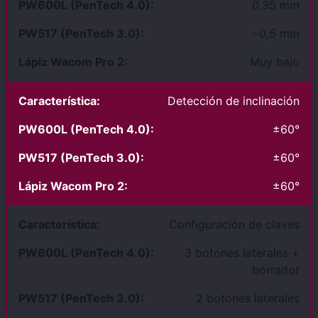
0,35 mm
~0,5 mm
Muy bajo
Detección de inclinación
±60°
±60°
±60°
Configuración de claves
3 botones laterales +
borrador
2 botones laterales