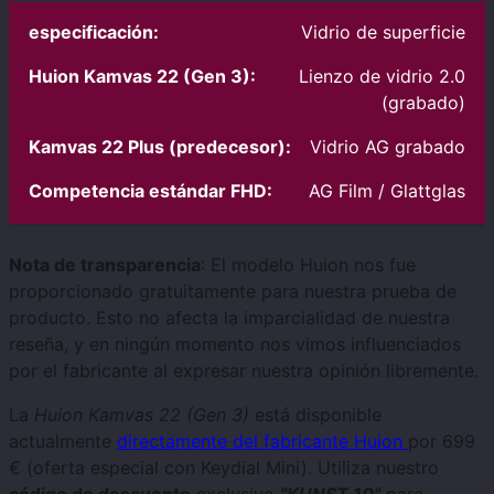
Vidrio de superficie
Lienzo de vidrio 2.0
(grabado)
Vidrio AG grabado
AG Film / Glattglas
Nota de transparencia
: El modelo Huion nos fue
proporcionado gratuitamente para nuestra prueba de
producto. Esto no afecta la imparcialidad de nuestra
reseña, y en ningún momento nos vimos influenciados
por el fabricante al expresar nuestra opinión libremente.
La
Huion Kamvas 22 (Gen 3)
está disponible
actualmente
directamente del fabricante Huion
por 699
€ (oferta especial con Keydial Mini). Utiliza nuestro