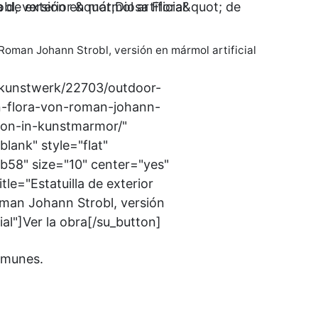
e Roman Johann Strobl, versión en mármol artificial
/kunstwerk/22703/outdoor-
in-flora-von-roman-johann-
sion-in-kunstmarmor/"
blank" style="flat"
58" size="10" center="yes"
itle="Estatuilla de exterior
oman Johann Strobl, versión
ial"]Ver la obra[/su_button]
comunes.