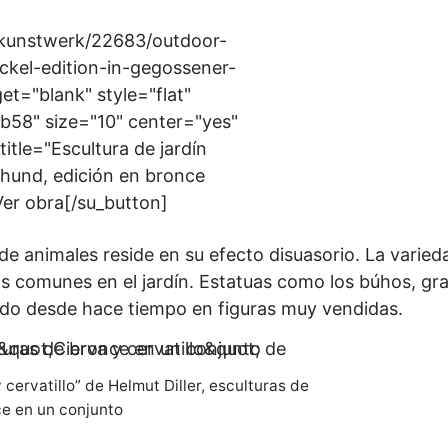
/kunstwerk/22683/outdoor-
ckel-edition-in-gegossener-
et="blank" style="flat"
58" size="10" center="yes"
title="Escultura de jardín
shund, edición en bronce
Ver obra[/su_button]
s de animales reside en su efecto disuasorio. La varied
as comunes en el jardín. Estatuas como los búhos, gra
tido desde hace tiempo en figuras muy vendidas.
 cervatillo” de Helmut Diller, esculturas de
e en un conjunto