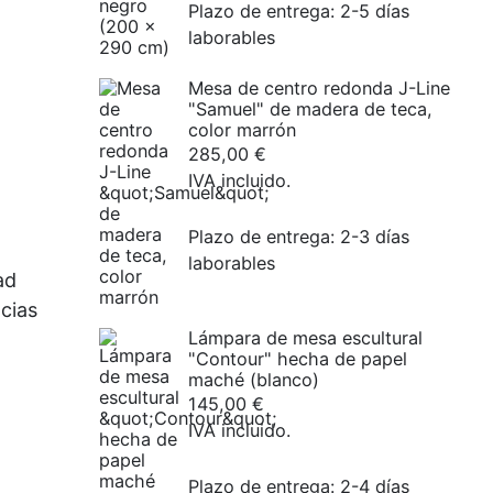
Plazo de entrega:
2-5 días
laborables
Mesa de centro redonda J-Line
"Samuel" de madera de teca,
color marrón
285,00
€
IVA incluido.
Plazo de entrega:
2-3 días
laborables
ad
cias
Lámpara de mesa escultural
"Contour" hecha de papel
maché (blanco)
145,00
€
IVA incluido.
Plazo de entrega:
2-4 días