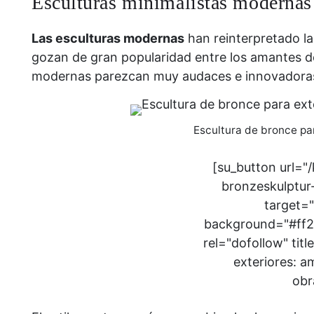
Esculturas minimalistas modernas
Las esculturas modernas
han reinterpretado l
gozan de gran popularidad entre los amantes del
modernas parezcan muy audaces e innovadora
Escultura de bronce par
[su_button url="
bronzeskulptur
target="
background="#ff2b
rel="dofollow" tit
exteriores: am
obr