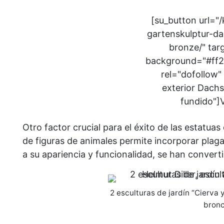
[su_button url="
gartenskulptur-da
bronze/" targ
background="#ff2b
rel="dofollow" 
exterior Dach
fundido"]
Otro factor crucial para el éxito de las estatua
de figuras de animales permite incorporar plag
a su apariencia y funcionalidad, se han conver
2 esculturas de jardín “Cierva y
bronc