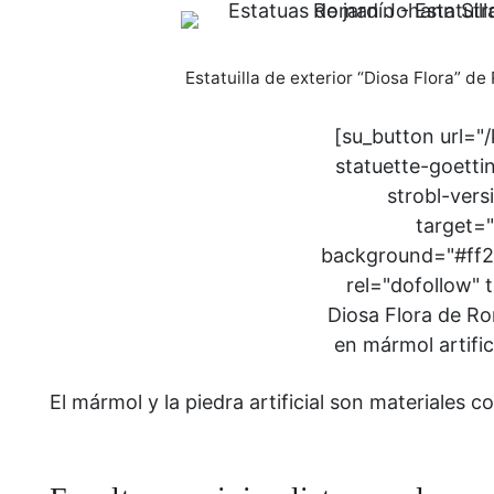
Estatuilla de exterior “Diosa Flora” d
[su_button url="
statuette-goett
strobl-ver
target="
background="#ff2b
rel="dofollow" t
Diosa Flora de R
en mármol artific
El mármol y la piedra artificial son materiales 