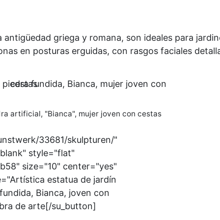
a antigüedad griega y romana, son ideales para jardin
onas en posturas erguidas, con rasgos faciales detal
ra artificial, "Bianca", mujer joven con cestas
kunstwerk/33681/skulpturen/"
blank" style="flat"
58" size="10" center="yes"
e="Artística estatua de jardín
fundida, Bianca, joven con
bra de arte[/su_button]