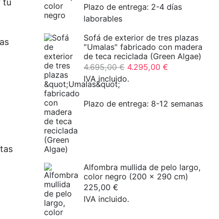
 tu
Plazo de entrega:
2-4 días
laborables
Sofá de exterior de tres plazas
as
"Umalas" fabricado con madera
de teca reciclada (Green Algae)
El
El
4.695,00
€
4.295,00
€
precio
precio
IVA incluido.
original
actual
era:
es:
Plazo de entrega:
8-12 semanas
4.695,00
4.295,00
€
€.
itas
Alfombra mullida de pelo largo,
color negro (200 x 290 cm)
225,00
€
IVA incluido.