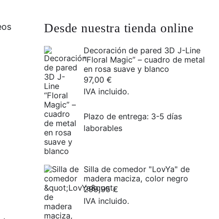
Desde nuestra tienda online
eos
Decoración de pared 3D J-Line
“Floral Magic” – cuadro de metal
en rosa suave y blanco
97,00
€
IVA incluido.
Plazo de entrega:
3-5 días
laborables
Silla de comedor "LovYa" de
madera maciza, color negro
299,95
€
IVA incluido.