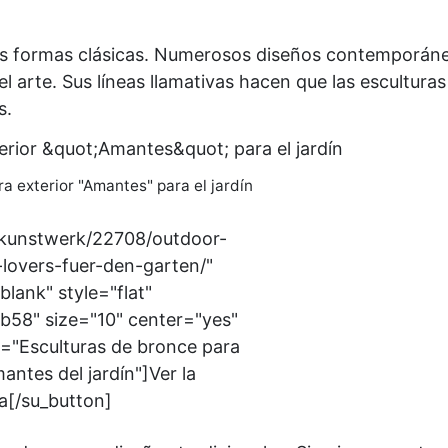
as formas clásicas. Numerosos diseños contemporán
 arte. Sus líneas llamativas hacen que las esculturas
s.
a exterior "Amantes" para el jardín
/kunstwerk/22708/outdoor-
-lovers-fuer-den-garten/"
blank" style="flat"
58" size="10" center="yes"
le="Esculturas de bronce para
antes del jardín"]Ver la
a[/su_button]