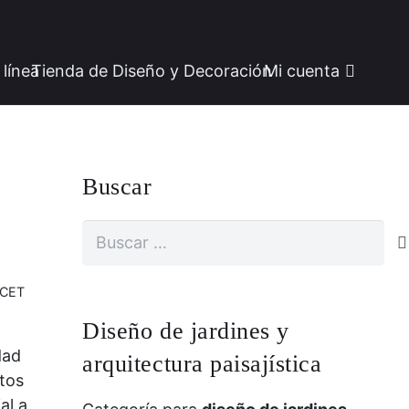
 línea
Tienda de Diseño y Decoración
Mi cuenta
Buscar
Buscar:
 CET
Diseño de jardines y
dad
arquitectura paisajística
stos
al a