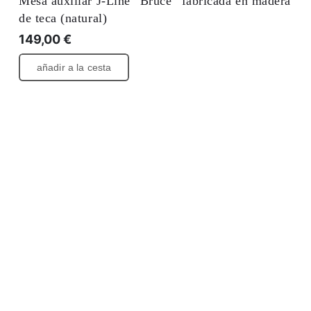
Mesa auxiliar J-Line “Bruce” fabricada en madera
de teca (natural)
149,00
€
añadir a la cesta