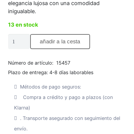
elegancia lujosa con una comodidad
inigualable.
13 en stock
Sofá
añadir a la cesta
de
2
plazas
Número de artículo:
15457
J-
Plazo de entrega:
4-8 días laborables
Line
"Elisabeth"
Métodos de pago seguros:
con
Compra a crédito y pago a plazos (con
diseño
Klarna)
escultural,
. Transporte asegurado con seguimiento del
marrón,
cantidad
envío.