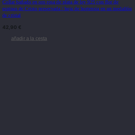
Collar bañado en oro rosa de plata de ley 925 con flor de
espinas de Cristo preservada / hoja de hortensia en un medallón
de cristal
42,90
€
añadir a la cesta