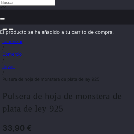
El producto
se ha añadido a tu carrito de compra.
comenzar
/
Comercio
/
Joyas
/
Pulsera de hoja de monstera de plata de ley 925
Pulsera de hoja de monstera de
plata de ley 925
33,90
€