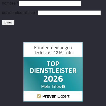
nombre
*
correo electrónico
*