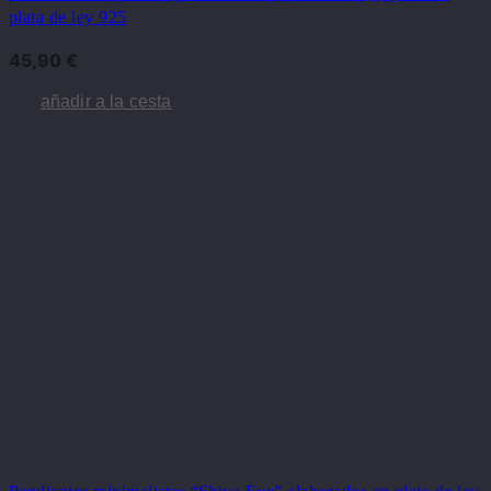
plata de ley 925
45,90
€
añadir a la cesta