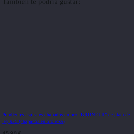
También te podría gustar:
Pendientes espirales chapados en oro “BRUNEI II” de plata de
ley 925 (chapados en oro rosa)
45,90
€