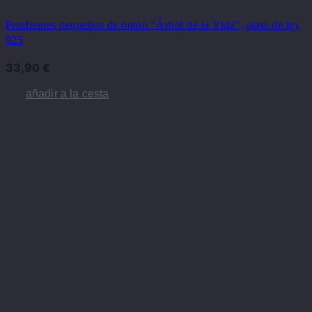
Pendientes pequeños de botón “Árbol de la Vida”, plata de ley
925
33,90
€
añadir a la cesta