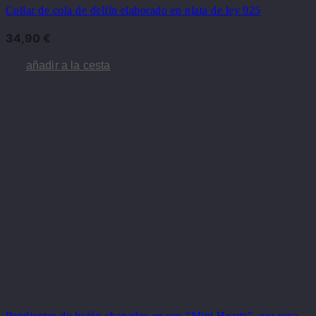
Collar de cola de delfín elaborado en plata de ley 925
34,90
€
añadir a la cesta
Pendientes de botón chapados en oro “Mini Hearts”, oro rosa