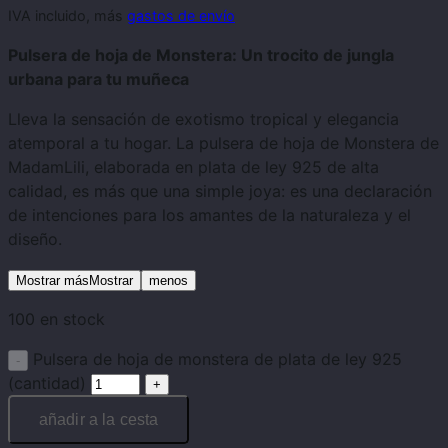
IVA incluido, más
gastos de envío
Pulsera de hoja de Monstera: Un trocito de jungla
urbana para tu muñeca
Lleva la sensación de exotismo tropical y elegancia
atemporal a tu hogar. La pulsera de hoja de Monstera de
MadamLili, elaborada en plata de ley 925 de alta
calidad, es más que una simple joya: es una declaración
de intenciones para los amantes de la naturaleza y el
diseño.
Mostrar másMostrar
menos
100 en stock
Pulsera de hoja de monstera de plata de ley 925
(cantidad)
añadir a la cesta