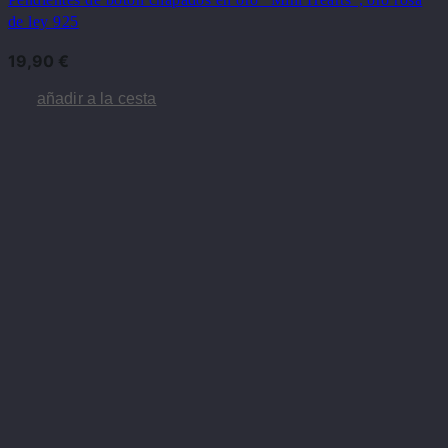
de ley 925
19,90
€
añadir a la cesta