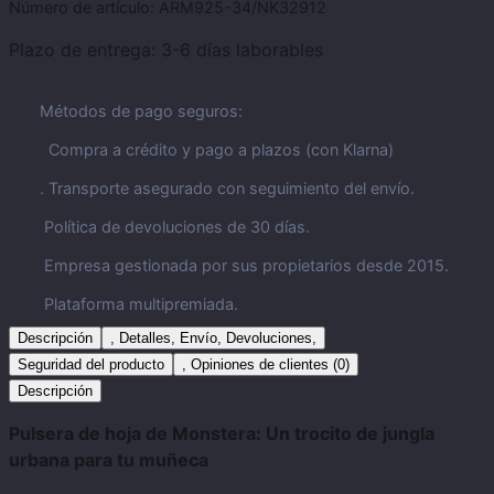
Número de artículo:
ARM925-34/NK32912
Plazo de entrega:
3-6 días laborables
Métodos de pago seguros:
Compra a crédito y pago a plazos (con Klarna)
. Transporte asegurado con seguimiento del envío.
Política de devoluciones de 30 días.
Empresa gestionada por sus propietarios desde 2015.
Plataforma multipremiada.
Descripción
, Detalles, Envío, Devoluciones,
Seguridad del producto
, Opiniones de clientes (0)
Descripción
Pulsera de hoja de Monstera: Un trocito de jungla
urbana para tu muñeca