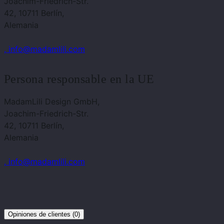
Joachim-Friedrich-Str.
42, 10711 Berlín,
Alemania
, info@madamlili.com
Persona responsable en la UE
MadamLili Design GmbH,
Joachim-Friedrich-Str.
42, 10711 Berlín,
Alemania
, info@madamlili.com
Opiniones de clientes (0)