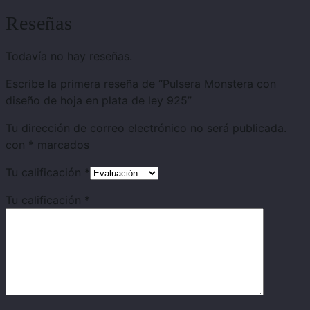
Reseñas
Todavía no hay reseñas.
Escribe la primera reseña de “Pulsera Monstera con
diseño de hoja en plata de ley 925”
Tu dirección de correo electrónico no será publicada.
con
*
marcados
Tu calificación
*
Tu calificación
*