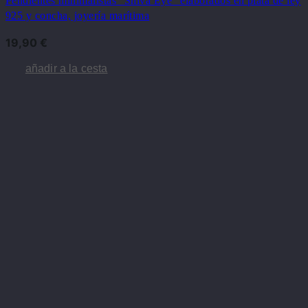
Pendientes minimalistas “Shiva Eye” elaborados en plata de ley
925 y concha, joyería marítima
19,90
€
añadir a la cesta