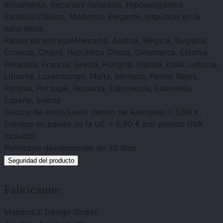
éticamente, Recursos naturales, Hipoalergénico
Estilo(s):
Clásico, Moderno, Elegante, Inspirado en la
naturaleza
Países de entrega:
Alemania, Austria, Bélgica, Bulgaria,
Croacia, Chipre, República Checa, Dinamarca, Estonia,
Finlandia, Francia, Grecia, Hungría, Irlanda, Italia, Letonia,
Lituania, Luxemburgo, Malta, Mónaco, Países Bajos,
Polonia, Portugal, Rumanía, Eslovaquia, Eslovenia,
España, Suecia
Gastos de envío:
Envío dentro de Alemania = 3,90 €.
Entrega en países de la UE = 6,90 € por pedido (IVA
incluido).
Política
de devoluciones de 30 días
Seguridad del producto
Fabricante:
MadamLili Design GmbH,