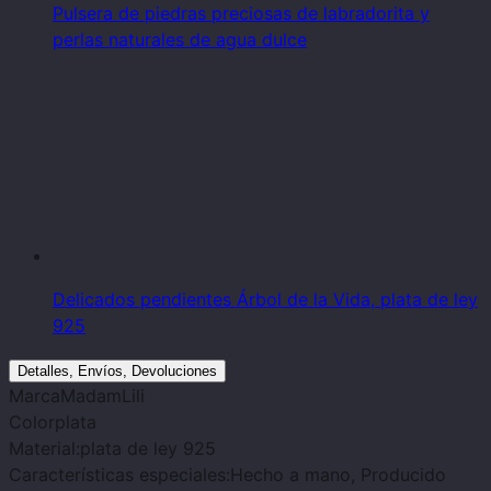
Pulsera de piedras preciosas de labradorita y
perlas naturales de agua dulce
Delicados pendientes Árbol de la Vida, plata de ley
925
Detalles, Envíos, Devoluciones
Marca
MadamLili
Color
plata
Material:
plata de ley 925
Características especiales:
Hecho a mano, Producido