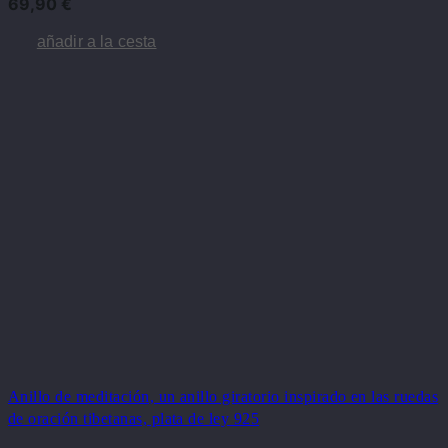
69,90
€
añadir a la cesta
Anillo de meditación, un anillo giratorio inspirado en las ruedas
de oración tibetanas, plata de ley 925