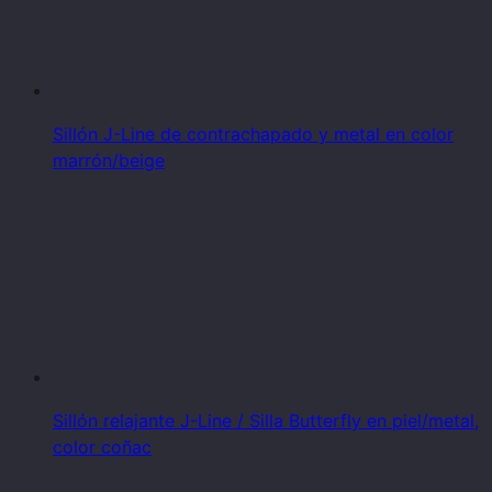
Sillón J-Line de contrachapado y metal en color
marrón/beige
Sillón relajante J-Line / Silla Butterfly en piel/metal,
color coñac