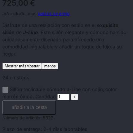
725,00
€
IVA incluido, más
gastos de envío
Disfrute de una relajación con estilo en el
exquisito
sillón
de
J-Line
. Este sillón elegante y cómodo ha sido
cuidadosamente diseñado para ofrecerle una
comodidad inigualable y añadir un toque de lujo a su
hogar.
Mostrar másMostrar
menos
24 en stock
Sillón reclinable cómodo J-Line con cojín, color
marrón óxido. Cantidad
añadir a la cesta
Número de artículo:
5322
Plazo de entrega:
2-4 días laborables