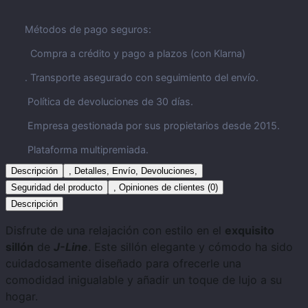
Métodos de pago seguros:
Compra a crédito y pago a plazos (con Klarna)
. Transporte asegurado con seguimiento del envío.
Política de devoluciones de 30 días.
Empresa gestionada por sus propietarios desde 2015.
Plataforma multipremiada.
Descripción
, Detalles, Envío, Devoluciones,
Seguridad del producto
, Opiniones de clientes (0)
Descripción
Disfrute de una relajación con estilo en el
exquisito
sillón
de
J-Line
. Este sillón elegante y cómodo ha sido
cuidadosamente diseñado para ofrecerle una
comodidad inigualable y añadir un toque de lujo a su
hogar.