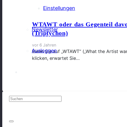
Einstellungen
WTAWT oder das Gegenteil davon
Newsletter
(Triptychon)
vor 6 Jahren
Ausloggen
Wenn Sie auf „WTAWT“ („What the Artist want
klicken, erwartet Sie…