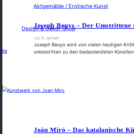
Aktgemälde / Erotische Kunst
Joseph Beuys – Der Umstrittene 
Design & Dekor Shop
vor 6 Jahren
Joseph Beuys wird von vielen heutigen Krit
ite
unbestritten zu den bedeutendsten Künstler
r
Joàn Miró – Das katalanische Kü