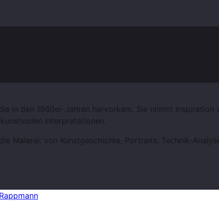
 die Fähigkeit, Emotionen und Ideen in Farben und Formen zu
n, die flüchtige Momente des Lichts und der Atmosphäre fe
 emotionale Tiefe und Intensität vermitteln – die Palette de
die in den 1960er-Jahren hervorkam. Sie nimmt Inspiration 
kunstvollen Interpretationen.
e Malerei: von Kunstgeschichte, Portraits, Technik-Analys