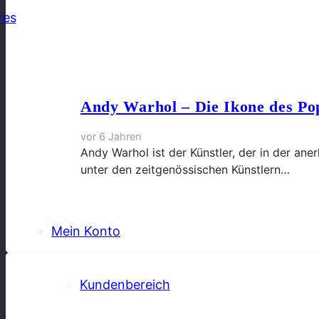
res
Andy Warhol – Die Ikone des Po
vor 6 Jahren
Andy Warhol ist der Künstler, der in der ane
unter den zeitgenössischen Künstlern…
Mein Konto
Kundenbereich