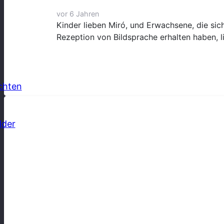
vor 6 Jahren
Kinder lieben Miró, und Erwachsene, die sic
Rezeption von Bildsprache erhalten haben, 
chten
lder