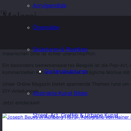
Acrylgemälde
Malerei
Ölgemälde
Malerei
, eine der ältesten Kunstformen, fasziniert durch
verwandeln. Von den lebhaften Werken der Impressioniste
bis hin zu den kraftvollen Bildern des Expressionismus, die
Skulpturen & Plastiken
malerischen Stile ist schier unerschöpflich.
Ein besonders bemerkenswertes Beispiel ist die Pop-Art, 
Gartenskulpturen
kommerziellen Kultur und verbindet alltägliche Motive mit 
Unser Online Magazin bietet spannende Themen rund um di
DIY-Anleitungen.
Abstrakte Kunst Bilder
Jetzt entdecken!
Street-Art, Graffiti & Urbane Kunst