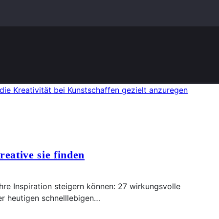
n unserem Online Magazin! Spannende Themen, Tipps & Trick
eative sie finden
hre Inspiration steigern können: 27 wirkungsvolle
er heutigen schnelllebigen…