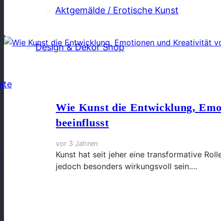
Aktgemälde / Erotische Kunst
Design & Dekor Shop
ite
Wie Kunst die Entwicklung, Emo
beeinflusst
vor 3 Jahren
Kunst hat seit jeher eine transformative Rol
r
jedoch besonders wirkungsvoll sein.…