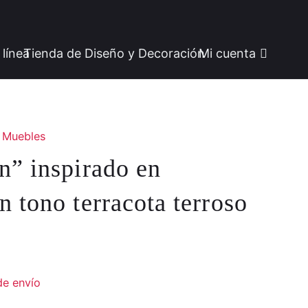
 línea
Tienda de Diseño y Decoración
Mi cuenta
Muebles
n” inspirado en
 tono terracota terroso
de envío