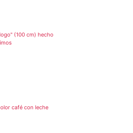
álogo" (100 cm) hecho
timos
olor café con leche