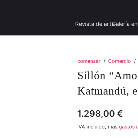
Revista de arte
Galería en
comenzar
/
Comercio
/
Sillón “Amo
Katmandú, en
1.298,00
€
IVA incluido, más
gastos 