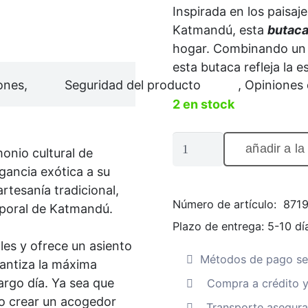
Inspirada en los paisaje
Katmandú, esta
butac
hogar. Combinando un d
esta butaca refleja la 
ones,
Seguridad del producto
, Opiniones 
2 en stock
Sillón
añadir a la
monio cultural de
"Amon"
gancia exótica a su
de
tesanía tradicional,
inspiración
Número de artículo:
871
emporal de Katmandú.
Katmandú
Plazo de entrega:
5-10 dí
en
ales y ofrece un asiento
tonos
Métodos de pago se
antiza la máxima
terracota.
argo día. Ya sea que
Compra a crédito y
Cantidad
 o crear un acogedor
. Transporte asegur